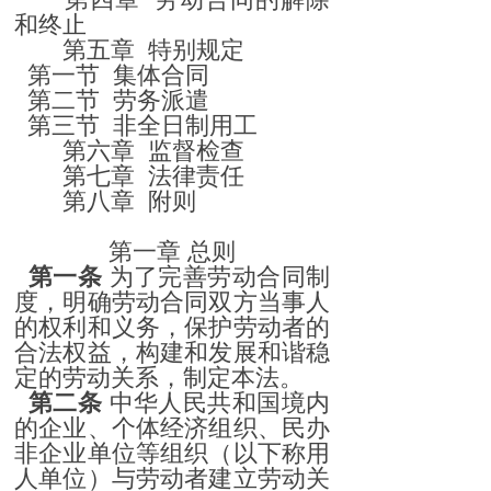
和终止
第五章
特别规定
第一节
集体合同
第二节
劳务派遣
第三节
非全日制用工
第六章
监督检查
第七章
法律责任
第八章
附则
第一章
总则
第一条
为了完善劳动合同制
度，明确劳动合同双方当事人
的权利和义务，保护劳动者的
合法权益，构建和发展和谐稳
定的劳动关系，制定本法。
第二条
中华人民共和国境内
的企业、个体经济组织、民办
非企业单位等组织（以下称用
人单位）与劳动者建立劳动关