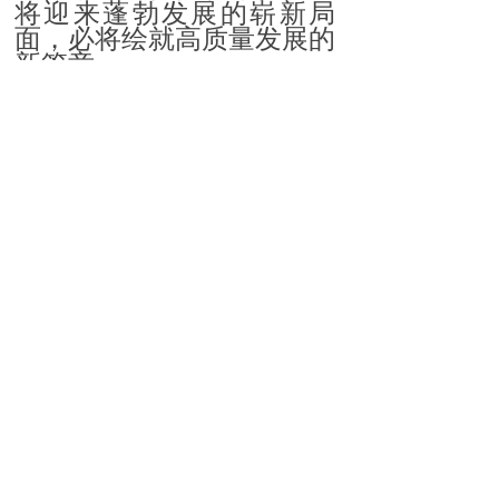
将迎来蓬勃发展的崭新局
面，必将绘就高质量发展的
新篇章。
兔年的钟声即将敲响，就
让这钟声带去我们真挚的节
日祝福：祝战斗在首都保安
工作一线的保安员兄弟们春
节愉快！祝大家身体健康！
阖家幸福！工作顺利！万事
顺遂！
让我们共同祝愿伟大的祖
国繁荣昌盛、国泰民安！
给大家拜年啦！
北
京保安协会
2023年1月20日