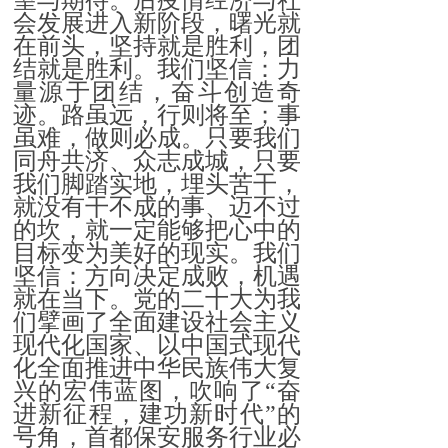
望与期待。后疫情经济与社
会发展进入新阶段，曙光就
在前头，坚持就是胜利，团
结就是胜利。我们坚信：力
量源于团结，奋斗创造奇
迹。路虽远，行则将至；事
虽难，做则必成。只要我们
同舟共济、众志成城，只要
我们脚踏实地，埋头苦干，
就没有干不成的事、迈不过
的坎，就一定能够把心中的
目标变为美好的现实。我们
坚信：方向决定成败，机遇
就在当下。党的二十大为我
们擘画了全面建设社会主义
现代化国家、以中国式现代
化全面推进中华民族伟大复
兴的宏伟蓝图，吹响了“奋
进新征程，建功新时代”的
号角，首都保安服务行业必