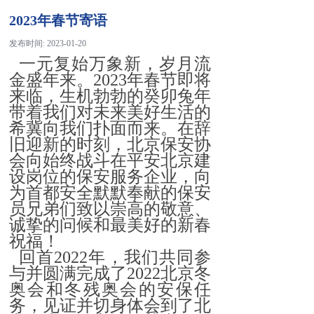
2023年春节寄语
发布时间:
2023-01-20
一元复始万象新，岁月流
金盛年来。2023年春节即将
来临，生机勃勃的癸卯兔年
带着我们对未来美好生活的
希冀向我们扑面而来。在辞
旧迎新的时刻，北京保安协
会向始终战斗在平安北京建
设岗位的保安服务企业，向
为首都安全默默奉献的保安
员兄弟们致以崇高的敬意、
诚挚的问候和最美好的新春
祝福！
回首2022年，我们共同参
与并圆满完成了2022北京冬
奥会和冬残奥会的安保任
务，见证并切身体会到了北