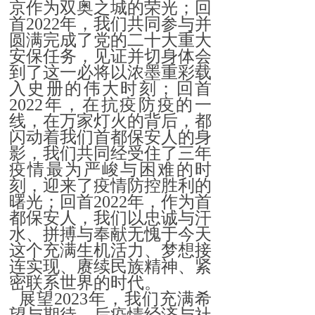
京作为双奥之城的荣光；回
首2022年，我们共同参与并
圆满完成了党的二十大重大
安保任务，见证并切身体会
到了这一必将以浓墨重彩载
入史册的伟大时刻；回首
2022年，在抗疫防疫的一
线，在万家灯火的背后，都
闪动着我们首都保安人的身
影，我们共同经受住了三年
疫情最为严峻与困难的时
刻，迎来了疫情防控胜利的
曙光；回首2022年，作为首
都保安人，我们以忠诚与汗
水、拼搏与奉献无愧于今天
这个充满生机活力、梦想接
连实现、赓续民族精神、紧
密联系世界的时代。
展望2023年，我们充满希