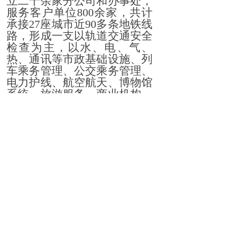
立二十余家分公司和办事处，
服务客户单位800余家，共计
承接27座城市近90多条地铁线
路，形成一支以轨道交通安全
检查为主，以水、电、气、
热、通讯等市政基础设施、列
车乘务管理、公交乘务管理、
电力护线、航空航天、博物馆
系统、旅游服务、商业机构、
邮政通信、高档住宅等保安服
务为辅，技防和人防相结合的
专业性保安公司。
公司名称：北京恒安卫士保
安服务有限公司
公司注册地：北京市海淀区
西三环北路86号院3号楼6门—
D601
注册地邮编：100037
公司办公住址：北京市丰台
区小屯西路假日风景111号院