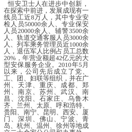
恒安卫士人在进步中创新，
在探索中前进，发展成现有一
线员工近8万人，其中专业安
检人员50000余人、专业保安
人员20000余人、辅警3500余
人、轨道交通客服人员3000余
人、列车乘务管理员近1000余
人，退伍军人比例占员工总数
20%，年营业额超42亿元的大
型安保服务企业。2010年5月
以来，公司先后成立了党、
工、团、妇联等组织，并在广
州、天津、重庆、成都、郑
州、南京、苏州、武汉、南
昌、沈阳、石家庄、乌鲁木
齐、兰州、太原、呼和浩特、
贵阳、南宁、昆明、西安、厦
门、深圳、佛山、宁波、青
岛、杭州、温州、徐州等地成