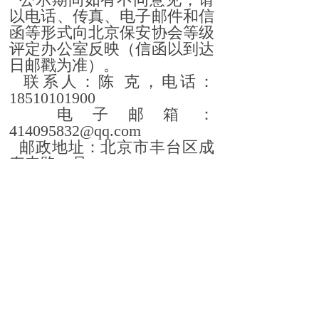
以电话、传真、电子邮件和信
函等形式向北京保安协会等级
评定办公室反映（信函以到达
日邮戳为准）。
联系人：陈 克，电话：
18510101900
电子邮箱：
414095832@qq.com
邮政地址：北京市丰台区成
寿寺路23号
附件：
北京坚盾保安服务有
限公司《人力防范类保安服务
公司等级评定考评指标分项量
化表》
保安
服务公司等级评定办公室