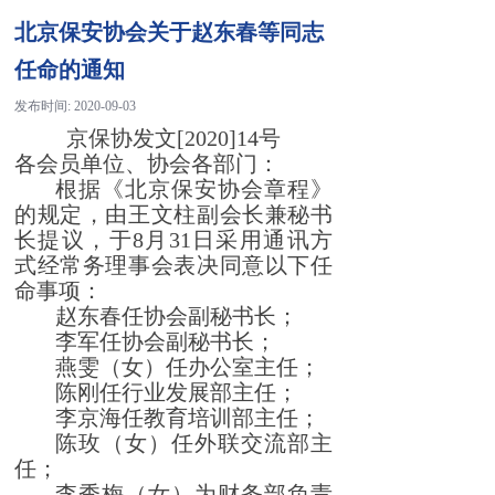
北京保安协会关于赵东春等同志
任命的通知
发布时间:
2020-09-03
京保协发文[2020
]14号
各会员单位、协会各部门：
根据《北京保安协会章程》
的规定，由王文柱副会长兼秘书
长提议，于
8月31日采用通讯方
式经常务理事会表决同意以下任
命事项：
赵东春任协会副秘书长；
李军任协会副秘书长；
燕雯（女）任办公室主任；
陈刚任行业发展部主任；
李京海任教育培训部主任；
陈玫（女）任外联交流部主
任；
李秀梅（女）为财务部负责