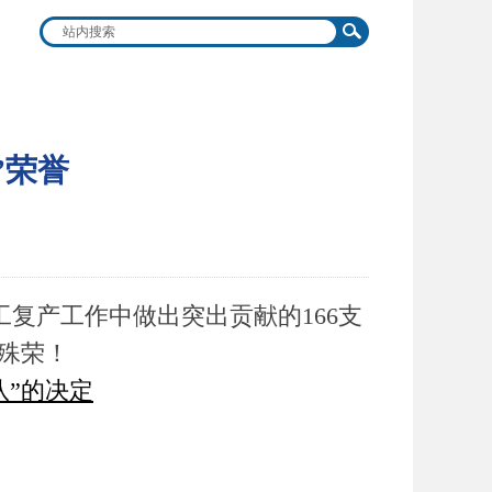
”荣誉
工复产工作中做出突出贡献的166支
殊荣！
”的决定