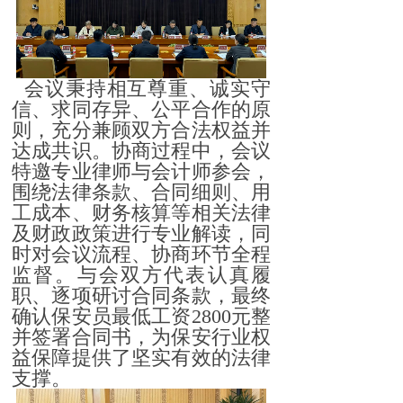
会议秉持相互尊重、诚实守
信、求同存异、公平合作的原
则，充分兼顾双方合法权益并
达成共识。协商过程中，会议
特邀专业律师与会计师参会，
围绕法律条款、合同细则、用
工成本、财务核算等相关法律
及财政政策进行专业解读，同
时对会议流程、协商环节全程
监督。与会双方代表认真履
职、逐项研讨合同条款，最终
确认保安员最低工资2800元整
并签署合同书，为保安行业权
益保障提供了坚实有效的法律
支撑。