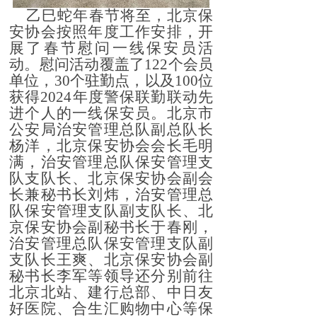
乙巳蛇年春节将至
，
北京保
安协会按照年度工作安排，开
展了春节慰问一线保安员活
动。
慰问活动覆盖了
122
个
会员
单位，
30
个
驻勤点，以
及
100
位
获得
2024
年度警保联勤联动先
进个人的一线保安员
。
北京市
公安局治安管理总队副总队长
杨洋，
北京保安协会会长毛明
满，治安管理总队保安管理支
队支队长、北京保安协会副会
长兼秘书长刘炜，治安管理总
队保安管理支队副支队长
、北
京保安协会副秘书长于春刚，
治安管理总队保安管理支队副
支队长
王爽、北京保安协会副
秘书长李军等领导还分别前往
北京北站、建行总部、中日友
好医院、合生汇
购物中心
等保