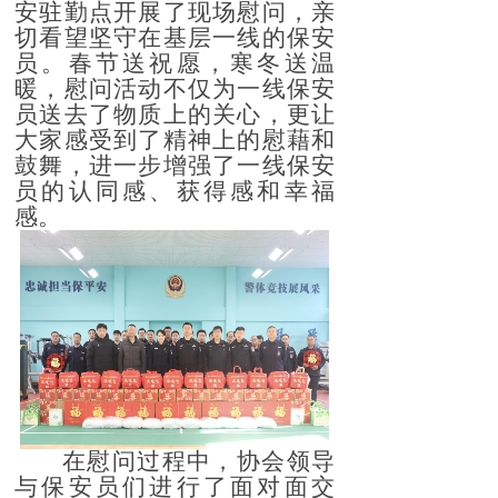
安驻勤点
开展了现场慰问，
亲
切看望坚守在基层一线的保安
员
。春节送祝愿，寒冬送温
暖，慰问活动
不仅为
一线
保安
员送去了物质上的
关心
，更让
大家
感受到了精神上的慰藉和
鼓舞，进一步增强了
一线
保安
员的
认同感、获得感和幸福
感。
在慰问过程中，协会领导
与保安员们进行了面对面交