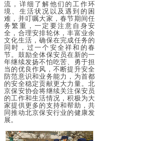
流，详细了解他们的工作环
境、生活状况以及遇到的困
难
，
并
叮嘱大家，春节期间任
务繁重，一定要注意自身安
全，合理安排
轮休
，
丰富业余
文化生活，
确保在
完成任务
的
同时，
过一个安全祥和的春
节
。鼓励全体保安员在新的一
年继续发扬不怕吃苦、勇于担
当的优良作风，不断提升安全
防范意识和业务能力，为
首都
的安全稳定贡献更大力量。北
京保安协会将继续关注保安员
的工作和生活情况，积极为
大
家
提供更多的支持和帮助，共
同推动北京保安行业的健康发
展。